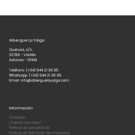
Albergue La Yalga
Queruas, s/n
33789 - Valdés
Asturias - SPAIN
Teléfono: (+34) 644 21 36 95
Whatsapp: (+34) 644 21 36 95
Email: info@alberguelayalga.com
Información
Contacto
¿Tienes una idea?
Política de cancelación
Política de admisión de mascotas