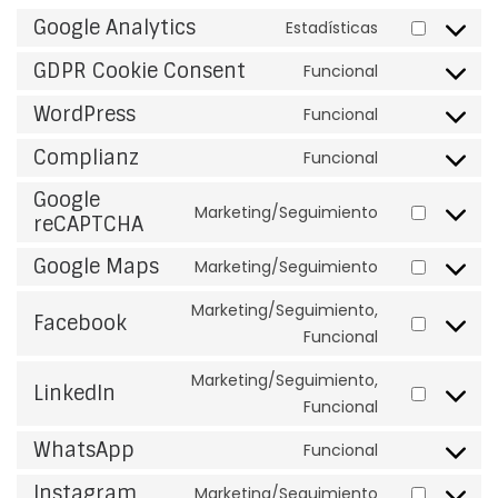
Google Analytics
Estadísticas
Consent to 
GDPR Cookie Consent
Funcional
Consent to 
WordPress
Funcional
Consent to 
Complianz
Funcional
Consent to 
Google
Marketing/Seguimiento
reCAPTCHA
Consent to 
Google Maps
Marketing/Seguimiento
Consent to 
Marketing/Seguimiento,
Facebook
Funcional
Consent to 
Marketing/Seguimiento,
LinkedIn
Funcional
Consent to s
WhatsApp
Funcional
Consent to 
Instagram
Marketing/Seguimiento