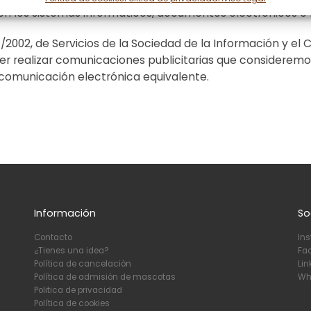
n los sistemas informáticos, documentos electrónicos o fi
2002, de Servicios de la Sociedad de la Información y el C
r realizar comunicaciones publicitarias que consideremos
 comunicación electrónica equivalente.
Información
So
Contacto
In
¿Tienes una idea?
Fa
Política de cancelación
Lin
Política de admisión de mascotas
Wh
Politica de privacidad
Política de cookies