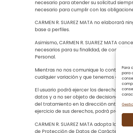
necesario para atender su solicitud siemp
necesario para cumplir con las obligacione
CARMEN R. SUAREZ MATA no elaborará ningún
base a perfiles.
Asimismo, CARMEN R. SUAREZ MATA cancelar
necesarios para su finalidad, de conformid
Personal.
Para o
Mientras no nos comunique lo contrario, 
para a
cualquier variación y que tenemos el consent
conse
compor
consen
El usuario podrá ejercer los derechos de ac
caract
datos y a no ser objeto de decisiones indi
del tratamiento en la dirección anteriorm
Gestio
ejercicio de sus derechos, podrá presenta
CARMEN R. SUAREZ MATA adopta las medidas
de Protección de Datos de Carácter Person