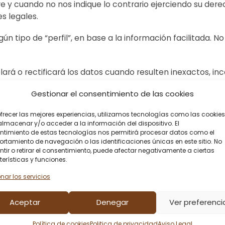
re y cuando no nos indique lo contrario ejerciendo su der
s legales.
 tipo de “perfil”, en base a la información facilitada. 
á o rectificará los datos cuando resulten inexactos, in
ad con lo previsto en la legislación vigente en materia d
Gestionar el consentimiento de las cookies
frecer las mejores experiencias, utilizamos tecnologías como las cookies
entenderemos que sus datos no han sido modificados, que
lmacenar y/o acceder a la información del dispositivo. El
imiento para utilizarlos a fin de poder fidelizar la relaci
ntimiento de estas tecnologías nos permitirá procesar datos como el
tamiento de navegación o las identificaciones únicas en este sitio. No
tir o retirar el consentimiento, puede afectar negativamente a ciertas
ceso, rectificación, cancelación, supresión, oposición, lim
erísticas y funciones.
vidualizadas, automatizadas, en relación con los datos obj
ente mencionada, o por correo electrónico a . En caso de 
nar los servicios
r una reclamación ante la
Autoridad de Control en mater
Aceptar
Denegar
Ver preferenci
 técnicas, organizativas y de seguridad correspondient
al. No obstante, no asume ninguna responsabilidad por lo
Política de cookies
Politica de privacidad
Aviso Legal