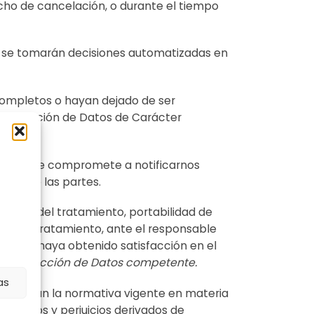
echo de cancelación, o durante el tiempo
No se tomarán decisiones automatizadas en
completos o hayan dejado de ser
e Protección de Datos de Carácter
 usted se compromete a notificarnos
ón entre las partes.
itación del tratamiento, portabilidad de
eto del tratamiento, ante el responsable
que no haya obtenido satisfacción en el
ia Protección de Datos competente.
as
es según la normativa vigente en materia
s daños y perjuicios derivados de