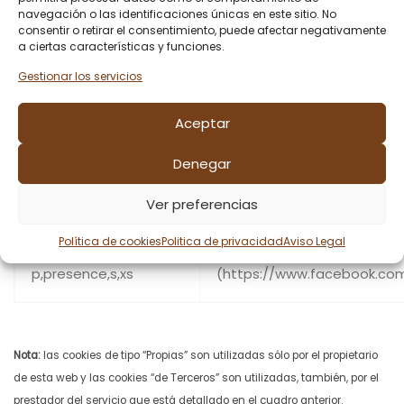
usuario a la web, qué motor
__utmc
navegación o las identificaciones únicas en este sitio. No
llegar a la web o qué enlace
consentir o retirar el consentimiento, puede afectar negativamente
mundo accedió el usuario, e
a ciertas características y funciones.
cookies está predeterminada
Gestionar los servicios
Google, por lo que le suger
privacidad de Google Analyt
Aceptar
http://www.google.com/intl
para obtener más informació
Denegar
cómo inhabilitarlas.
Ver preferencias
datr,lu,act,
Redes sociales. Sus finalid
Política de cookies
Politica de privacidad
Aviso Legal
c_user,csm,fr,
detalle en la Página de Co
p,presence,s,xs
(https://www.facebook.com
Nota:
las cookies de tipo “Propias” son utilizadas sólo por el propietario
de esta web y las cookies “de Terceros” son utilizadas, también, por el
prestador del servicio que está detallado en el cuadro anterior.