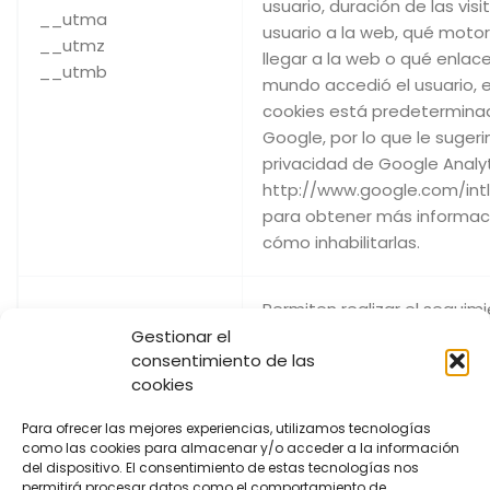
usuario, duración de las vis
__utma
usuario a la web, qué motor
__utmz
llegar a la web o qué enlace
__utmb
mundo accedió el usuario, e
cookies está predeterminada
Google, por lo que le suger
privacidad de Google Analyt
http://www.google.com/intl
para obtener más informació
cómo inhabilitarlas.
Permiten realizar el seguim
herramienta Google Analytic
Gestionar el
consentimiento de las
proporcionado por Google p
cookies
accesos de los usuarios a l
guardados para análisis po
Para ofrecer las mejores experiencias, utilizamos tecnologías
un usuario visita la web, fec
como las cookies para almacenar y/o acceder a la información
usuario, duración de las vis
del dispositivo. El consentimiento de estas tecnologías nos
permitirá procesar datos como el comportamiento de